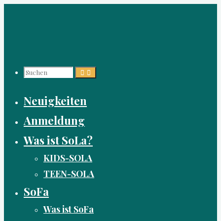
Zum
Inhalt
springen
Suchen
Neuigkeiten
nach:
Anmeldung
Was ist SoLa?
KIDS-SOLA
TEEN-SOLA
SoFa
Was ist SoFa