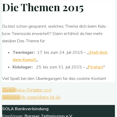
Die Themen 2015
Du bist schon gespannt, welches Thema dich beim Kids-
bzw Teenssola erwartet!? Dann erfährst du hier mehr
darüber.Das Thema für
Teenlager:
17. bis zum 24. Juli 2015 –
„
Stell dich
dem Kampf
„
Kidslager:
25. bis zum 31. Juli 2015 –
„
Piraten
“
Viel Spaß bei den Überlegungen für das coolste Kostüm!
SoLa-Termine 2015
Zurück
Die Anmeldung ist da
Nächster
SOLA
Bankverbindung
Empfänger:
Barmer Zeltmission e.V.