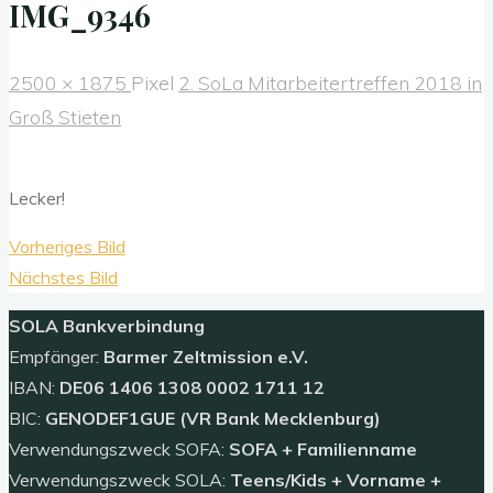
IMG_9346
Originalgröße
2500 × 1875
Pixel
2. SoLa Mitarbeitertreffen 2018 in
Groß Stieten
Lecker!
Vorheriges Bild
Nächstes Bild
SOLA
Bankverbindung
Empfänger:
Barmer Zeltmission e.V.
IBAN:
DE06 1406 1308 0002 1711 12
BIC:
GENODEF1GUE (VR Bank Mecklenburg)
Verwendungszweck SOFA:
SOFA + Familienname
Verwendungszweck SOLA:
Teens/Kids + Vorname +