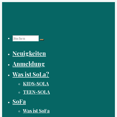
Zum
Inhalt
springen
Suchen
Neuigkeiten
nach:
Anmeldung
Was ist SoLa?
KIDS-SOLA
TEEN-SOLA
SoFa
Was ist SoFa