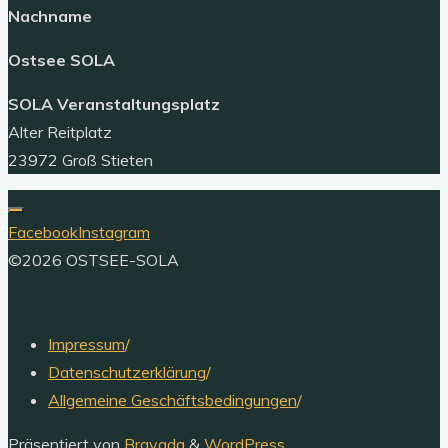
Nachname
Ostsee SOLA
SOLA Veranstaltungsplatz
Alter Reitplatz
23972 Groß Stieten
Facebook
Instagram
©2026 OSTSEE-SOLA
Impressum
/
Datenschutzerklärung
/
Allgemeine Geschäftsbedingungen
/
Präsentiert von
Bravada
&
WordPress
.