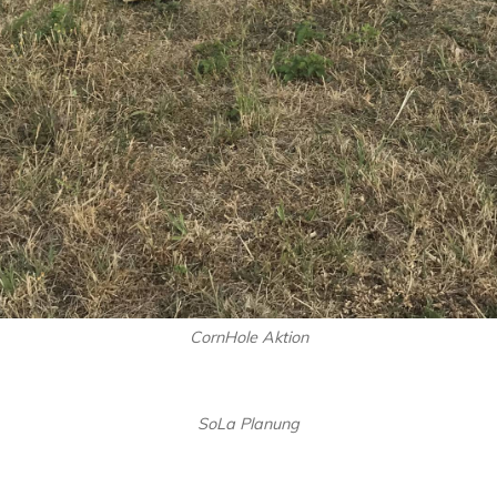
CornHole Aktion
SoLa Planung