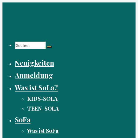
Zum
Inhalt
springen
Suchen
Neuigkeiten
nach:
Anmeldung
Was ist SoLa?
KIDS-SOLA
TEEN-SOLA
SoFa
Was ist SoFa