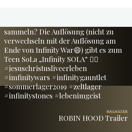
ZURÜCK
Welche „Steine“ lohnt es sich zu
sammeln? Die Auflösung (nicht zu
verwechseln mit der Auflösung am
Ende von Infinity War😄) gibt es zum
Teen SoLa „Infinity SOLA“ 👍🏻
#jesuschristusliveerleben
#imfinitywars #infinitygauntlet
#sommerlager2019 #zeltlager
#infinitystones #lebenimgeist
NÄCHSTER
ROBIN HOOD Trailer