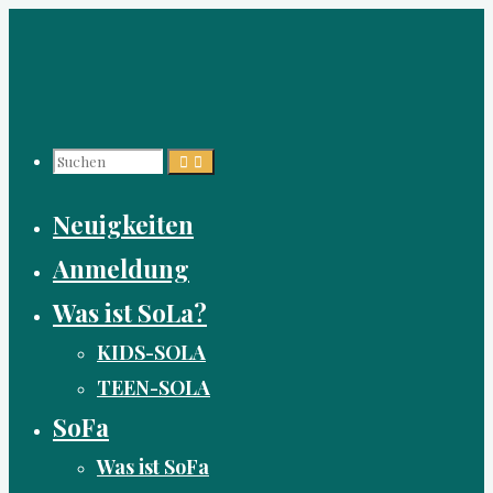
Zum
Inhalt
springen
Suchen
Neuigkeiten
nach:
Anmeldung
Was ist SoLa?
KIDS-SOLA
TEEN-SOLA
SoFa
Was ist SoFa