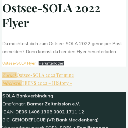
Ostsee-SOLA 2022
Flyer
Du möchtest dich zum Ostsee-SOLA 2022 gerne per Post
anmelden? Dann kannst du hier den Flyer herunterladen:
Ostsee-SOLA Flyer
Herunterladen
Ostsee-SOLA 2022 Termine
Zurück
TEENS 2022 – HIStory –
Nächster
SOLA
Bankverbindung
Empfänger:
Barmer Zeltmission e.V.
IBAN:
DE06 1406 1308 0002 1711 12
BIC:
GENODEF1GUE (VR Bank Mecklenburg)
Verwendungszweck SOFA:
SOFA + Familienname