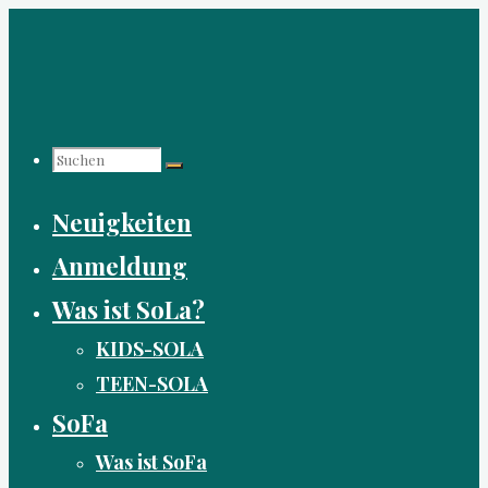
Zum
Inhalt
springen
Suchen
Neuigkeiten
nach:
Anmeldung
Was ist SoLa?
KIDS-SOLA
TEEN-SOLA
SoFa
Was ist SoFa