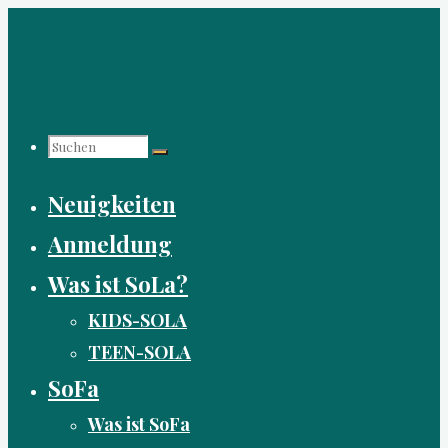
Zum
Inhalt
springen
Suchen
Neuigkeiten
nach:
Anmeldung
Was ist SoLa?
KIDS-SOLA
TEEN-SOLA
SoFa
Was ist SoFa