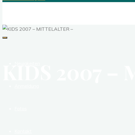
OSTSEE-SOLA
Jesus Christus live erleben
KIDS 2007 –
Neuigkeiten
Anmeldung
Fotos
Kontakt