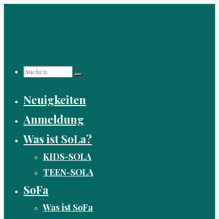
Zum
Inhalt
springen
Suchen
Neuigkeiten
nach:
Anmeldung
Was ist SoLa?
KIDS-SOLA
TEEN-SOLA
SoFa
Was ist SoFa