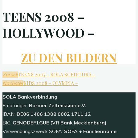
TEENS 2008 –
HOLLYWOOD –
ZU DEN BILDERN
TEENS 2007 – SOLA SCRIPTURA –
Zurück
KIDS 2008 – OLYMPIA –
Nächster
SOLA
Bankverbindung
Empfänger:
Barmer Zeltmission e.V.
IBAN:
DE06 1406 1308 0002 1711 12
BIC:
GENODEF1GUE (VR Bank Mecklenburg)
Verwendungszweck SOFA:
SOFA + Familienname