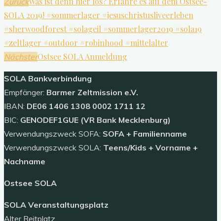
Was ist denn hier los? Erfahre es auf dem Ostsee-
Zurück
SOLA 2019! #sommerlager #jesuschristusliveerleben
#sherwoodforest #solageil #sommerlager2019 #sola19
#zeltlager #outdoor #robinhood #mittelalter
Ostsee SOLA Anmeldung
Nächster
SOLA
Bankverbindung
Empfänger:
Barmer Zeltmission e.V.
IBAN:
DE06 1406 1308 0002 1711 12
BIC:
GENODEF1GUE (VR Bank Mecklenburg)
Verwendungszweck SOFA:
SOFA + Familienname
Verwendungszweck SOLA:
Teens/Kids + Vorname +
Nachname
Ostsee SOLA
SOLA Veranstaltungsplatz
Alter Reitplatz