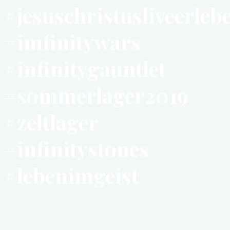
#jesuschristusliveerleb
#imfinitywars
#infinitygauntlet
#sommerlager2019
#zeltlager
#infinitystones
#lebenimgeist