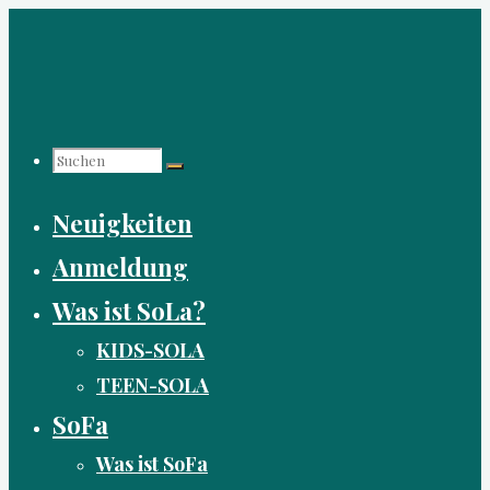
Zum
Inhalt
springen
Suchen
Neuigkeiten
nach:
Anmeldung
Was ist SoLa?
KIDS-SOLA
TEEN-SOLA
SoFa
Was ist SoFa