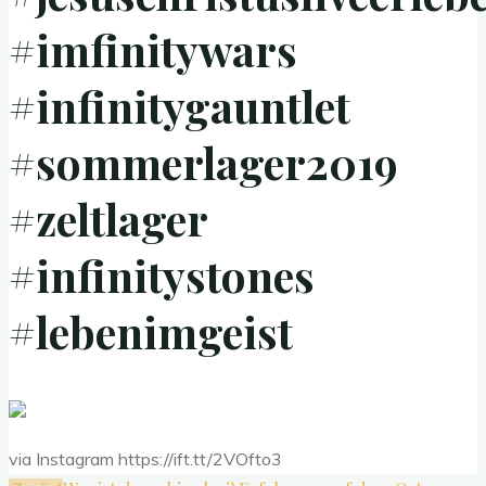
#imfinitywars
#infinitygauntlet
#sommerlager2019
#zeltlager
#infinitystones
#lebenimgeist
via Instagram https://ift.tt/2VOfto3