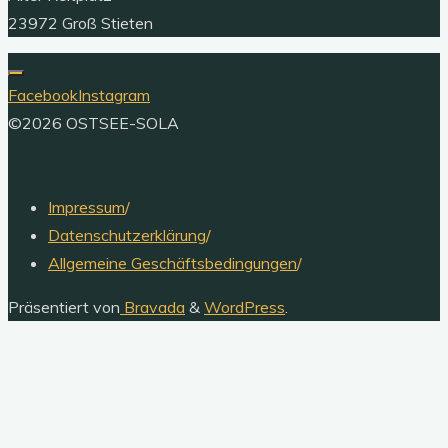
23972 Groß Stieten
Facebook
Instagram
©2026 OSTSEE-SOLA
Impressum
/
Datenschutzerklärung
/
Allgemeine Geschäftsbedingungen
/
Präsentiert von
Bravada
&
WordPress
.