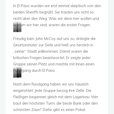
In El Paso wurden wir erst einmal skeptisch von den
beiden Sheriffs begrüßt. Sie trauten uns nicht so
recht über den Weg. Was wir denn hier wollen und
warum wir hier sind, waren die ersten Fragen.
k
D
r
i
Freudig kam John McCoy auf uns zu, drängte die
i
e
Gesetzeshüter zur Seite und hieß uns herzlich in
t
Z
„seiner“ Stadt willkommen. Damit waren die
i
w
kritischen Fragen beantwortet. Er zeigte jeder
s
e
c
i
Gruppe seinen Platz und machte mit ihnen einen
h
w
Rundgang durch El Paso.
b
i
M
W
D
e
s
c
a
a
ä
s
Nach dem Rundgang haben wir uns häuslich
C
s
s
u
e
eingerichtet. Jede Gruppe bezog ihre Zelte. Die
o
w
G
g
n
Fleißigen begannen gleich mit dem Lagerbau. Wer
y
o
e
t
n
baut den höchsten Turm, die beste Bank oder den
z
l
p
d
i
e
l
ä
e
c
schönsten Zaun? Dafür gibt es einen Pokal.
i
t
c
r
h