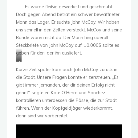
g
i
k
S
t
Es wurde fleißig gewerkelt und geschraubt
t
h
m
h
,
Doch gegen Abend betrat ein schwer bewaffneter
d
r
u
e
o
Mann das Lager. Er suchte John McCoy. Wir haben
i
h
s
r
b
uns schnell in den Zelten versteckt. McCoy und seine
e
i
s
i
s
S
e
n
f
i
Bande waren nicht da. Der Mann hing überall
t
r
o
f
e
Steckbriefe von John McCoy auf. 10.000$ sollte es
a
?
c
d
u
geben für den, der ihn ausliefert.
d
–
h
i
n
t
S
a
e
s
J
h
b
N
t
o
Kurze Zeit später kam auch John McCoy zurück in
e
h
e
r
h
die Stadt. Unsere Fragen konnte er zerstreuen. „Es
r
o
u
a
n
gibt immer jemanden, der dir deinen Erfolg nicht
i
l
a
u
M
f
t
n
e
gönnt“, sagte er. Kate O´Herra und Sanchez
c
f
w
k
n
C
kontrollieren unterdessen die Pässe, die zur Stadt
f
e
ö
k
o
führen. Wenn der Kopfgeldjäger wiederkommt,
r
r
m
ö
y
dann sind wir vorbereitet.
a
d
m
n
´
g
e
l
n
s
t
n
i
e
S
d
n
n
t