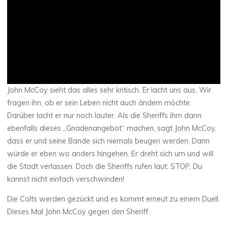
c
v
h
i
i
d
v
u
)
e
l
l
(
John McCoy sieht das alles sehr kritisch. Er lacht uns aus. Wir
B
i
fragen ihn, ob er sein Leben nicht auch ändern möchte.
l
Darüber lacht er nur noch lauter. Als die Sheriffs ihm dann
d
ebenfalls dieses „Gnadenangebot“ machen, sagt John McCoy,
A
dass er und seine Bande sich niemals beugen werden. Dann
r
c
würde er eben wo anders hingehen. Er dreht sich um und will
h
die Stadt verlassen. Doch die Sheriffs rufen laut: STOP. Du
i
kannst nicht einfach verschwinden!
v
)
Die Colts werden gezückt und es kommt erneut zu einem Duell.
Dieses Mal John McCoy gegen den Sheriff.