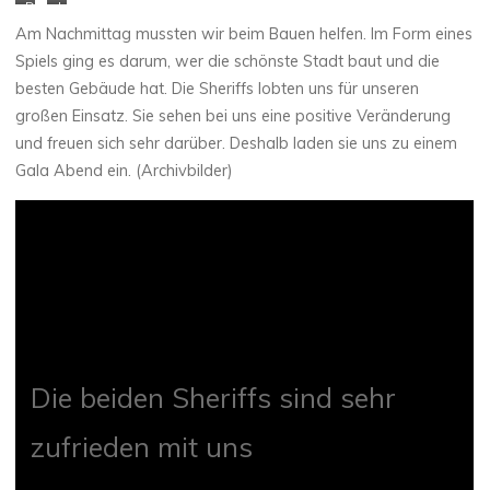
D
J
i
e
Am Nachmittag mussten wir beim Bauen helfen. Im Form eines
e
d
Spiels ging es darum, wer die schönste Stadt baut und die
n
e
besten Gebäude hat. Die Sheriffs lobten uns für unseren
e
r
großen Einsatz. Sie sehen bei uns eine positive Veränderung
u
G
e
r
und freuen sich sehr darüber. Deshalb laden sie uns zu einem
S
u
Gala Abend ein. (Archivbilder)
t
p
a
p
d
e
t
b
e
a
n
u
t
t
s
g
t
a
e
n
Die beiden Sheriffs sind sehr
h
z
t
i
zufrieden mit uns
(
n
A
d
r
i